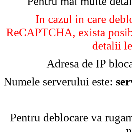
Pentru mai multe detal
In cazul in care debl
ReCAPTCHA, exista posibil
detalii l
Adresa de IP bloca
Numele serverului este:
se
Pentru deblocare va ruga
m